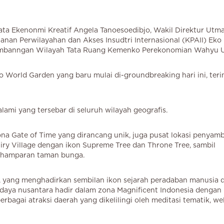
sata Ekenonmi Kreatif Angela Tanoesoedibjo, Wakil Direktur Utm
nan Perwilayahan dan Akses Insudtri Internasional (KPAII) Eko
gembanngan Wilayah Tata Ruang Kemenko Perekonomian Wahyu 
orld Garden yang baru mulai di-groundbreaking hari ini, terin
ami yang tersebar di seluruh wilayah geografis.
ona Gate of Time yang dirancang unik, juga pusat lokasi penyam
airy Village dengan ikon Supreme Tree dan Throne Tree, sambil
 hamparan taman bunga.
, yang menghadirkan sembilan ikon sejarah peradaban manusia d
daya nusantara hadir dalam zona Magnificent Indonesia dengan
bagai atraksi daerah yang dikelilingi oleh meditasi tematik, we