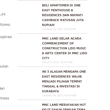
BELI APARTEMEN DI ONE
EAST PENTHOUSE &
a PT
RESIDENCES DAN NIKMATI
CASHBACK RATUSAN JUTA
Utomo.
RUPIAH!
October 18, 2021, 14:18 WIB
spirasi
MNC LAND GELAR ACARA
COMMENCEMENT OF
CONSTRUCTION LIDO MUSIC
& ARTS CENTER DI MNC LIDO
CITY
March 11, 2021, 16:25 WIB
butan
INI 3 ALASAN MENGAPA ONE
EAST RESIDENCES WAJIB
MENJADI PILIHAN TEMPAT
TINGGAL & INVESTASI DI
ari
SURABAYA
January 04, 2021, 13:49 WIB
llness
MNC LAND MERAYAKAN HUT
KE-13 TAHUN DENGAN TEMA