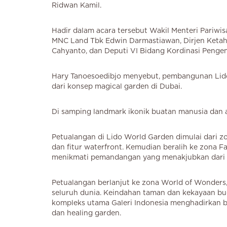
Ridwan Kamil.
Hadir dalam acara tersebut Wakil Menteri Pariwi
MNC Land Tbk Edwin Darmastiawan, Dirjen Ketaha
Cahyanto, dan Deputi VI Bidang Kordinasi Pen
Hary Tanoesoedibjo menyebut, pembangunan Lido W
dari konsep magical garden di Dubai.
Di samping landmark ikonik buatan manusia dan al
Petualangan di Lido World Garden dimulai dari z
dan fitur waterfront. Kemudian beralih ke zona F
menikmati pemandangan yang menakjubkan dari
Petualangan berlanjut ke zona World of Wonders
seluruh dunia. Keindahan taman dan kekayaan bu
kompleks utama Galeri Indonesia menghadirkan ber
dan healing garden.